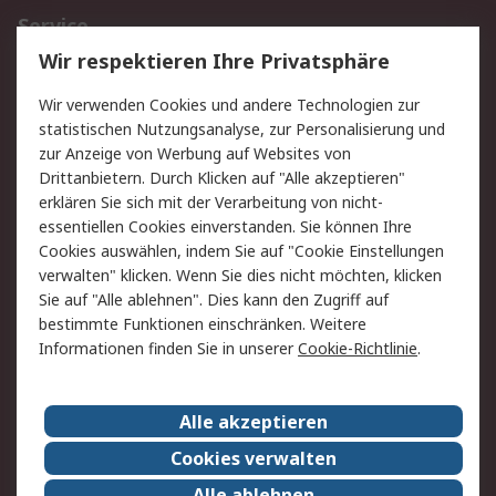
Service
Wir respektieren Ihre Privatsphäre
Value Added Services
Lieferlösungen
Rücksendungen
Kontakt
Wir verwenden Cookies und andere Technologien zur
Hilfe
statistischen Nutzungsanalyse, zur Personalisierung und
zur Anzeige von Werbung auf Websites von
Drittanbietern. Durch Klicken auf "Alle akzeptieren"
Rechtliches
erklären Sie sich mit der Verarbeitung von nicht-
AGB
Datenschutz
essentiellen Cookies einverstanden. Sie können Ihre
Cookies auswählen, indem Sie auf "Cookie Einstellungen
Cookie-Richtlinie
Zahlungsbedingungen
verwalten" klicken. Wenn Sie dies nicht möchten, klicken
Copyright/Impressum
Sie auf "Alle ablehnen". Dies kann den Zugriff auf
bestimmte Funktionen einschränken. Weitere
Über RS
Informationen finden Sie in unserer
Cookie-Richtlinie
.
Unternehmen
RS weltweit
Karriere bei RS
Nachhaltigkeit
Alle akzeptieren
Qualität/Umwelt/Zertifikate
Presse-Center
Cookies verwalten
Event-Center
Alle ablehnen