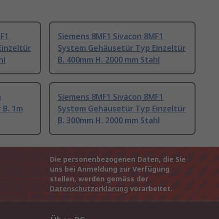
MF1
Siemens 8MF1 Sivacon 8MF1
inzeltür
System Gehäusetür Typ Einzeltür
hl
B. 400mm H. 2000 mm Stahl
m
Siemens 8MF1 Sivacon 8MF1
 B. 1m
System Gehäusetür Typ Einzeltür
B. 300mm H. 2000 mm Stahl
Die personenbezogenen Daten, die Sie
uns bei Anmeldung zur Verfügung
stellen, werden gemäss der
Datenschutzerklärung
verarbeitet.