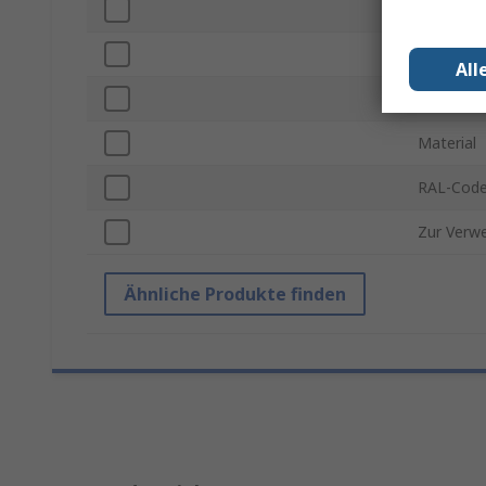
Serie
Breite
All
Höhe
Material
RAL-Cod
Zur Verw
Ähnliche Produkte finden