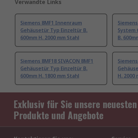
Verwandte Links
Siemens 8MF1 Innenraum
Siemens
Gehäusetür Typ Einzeltür B.
System 
600mm H. 2000 mm Stahl
B. 600m
Siemens 8MF18 SIVACON 8MF1
Siemens
Gehäusetür Typ Einzeltür B.
Gehäuset
600mm H. 1800 mm Stahl
H. 2000 
Exklusiv für Sie unsere neuesten
Produkte und Angebote