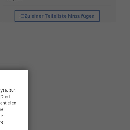
Zu einer Teileliste hinzufügen
yse, zur
 Durch
entiellen
ie
le
re