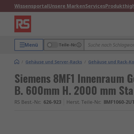
Wissensportal
Unsere Marken
Services
Produkthigh
Menü
Teile-Nr.
/
Gehäuse und Server-Racks
/
Gehäuse und Rack-K
Siemens 8MF1 Innenraum Ge
B. 600mm H. 2000 mm Sta
RS Best.-Nr.
:
626-923
Herst. Teile-Nr.
:
8MF1060-2U