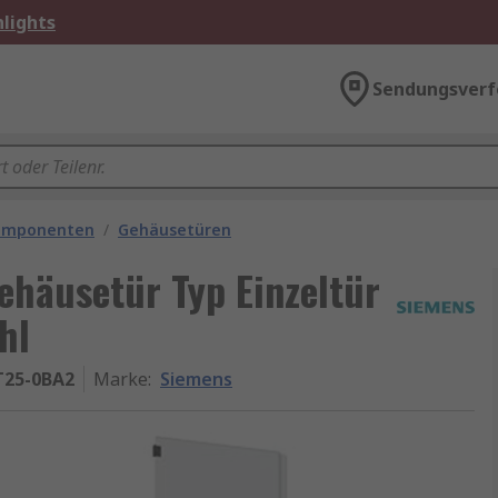
lights
Sendungsverf
omponenten
/
Gehäusetüren
häusetür Typ Einzeltür
hl
T25-0BA2
Marke
:
Siemens