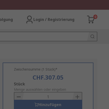
0
olgung
Login / Registrierung
Zwischensumme (1 Stück)*
CHF.307.05
Add
Stück
to
Menge auswählen oder eingeben
Basket
Hinzufügen