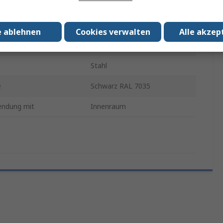
8MF1
600mm
e ablehnen
Cookies verwalten
Alle akzep
2000mm
Stahl
e
Schwarz RAL 7035
endung mit
Innenraum