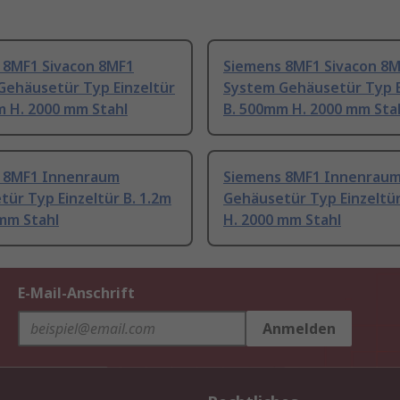
 8MF1 Sivacon 8MF1
Siemens 8MF1 Sivacon 8
Gehäusetür Typ Einzeltür
System Gehäusetür Typ E
m H. 2000 mm Stahl
B. 500mm H. 2000 mm Sta
 8MF1 Innenraum
Siemens 8MF1 Innenrau
ür Typ Einzeltür B. 1.2m
Gehäusetür Typ Einzeltür
mm Stahl
H. 2000 mm Stahl
E-Mail-Anschrift
Anmelden