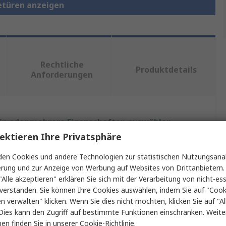
etüren anzeigen
Rechtliche
Produktdetails
Anforderungen
ein oder mehrere Eigenschaften auswählen.
ektieren Ihre Privatsphäre
haft
Wert
en Cookies und andere Technologien zur statistischen Nutzungsanal
erung und zur Anzeige von Werbung auf Websites von Drittanbietern.
Siemens
"Alle akzeptieren" erklären Sie sich mit der Verarbeitung von nicht-ess
Einzeltür
verstanden. Sie können Ihre Cookies auswählen, indem Sie auf "Cook
en verwalten" klicken. Wenn Sie dies nicht möchten, klicken Sie auf "Al
Typ
Gehäusetür
Dies kann den Zugriff auf bestimmte Funktionen einschränken. Weite
en finden Sie in unserer
Cookie-Richtlinie
.