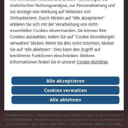
Hilfe
statistischen Nutzungsanalyse, zur Personalisierung und
zur Anzeige von Werbung auf Websites von
Drittanbietern. Durch Klicken auf "Alle akzeptieren"
Rechtliches
erklären Sie sich mit der Verarbeitung von nicht-
AGB
Datenschutz
essentiellen Cookies einverstanden. Sie können Ihre
Cookies auswählen, indem Sie auf "Cookie Einstellungen
Cookie-Richtlinie
Zahlungsbedingungen
verwalten" klicken. Wenn Sie dies nicht möchten, klicken
Copyright/Impressum
Sie auf "Alle ablehnen". Dies kann den Zugriff auf
bestimmte Funktionen einschränken. Weitere
Über RS
Informationen finden Sie in unserer
Cookie-Richtlinie
.
Unternehmen
RS weltweit
Karriere bei RS
Nachhaltigkeit
Alle akzeptieren
Qualität/Umwelt/Zertifikate
Presse-Center
Cookies verwalten
Event-Center
Alle ablehnen
Frankfurt am Main, Zweigniederlassung Nänikon/Uster, Grabenstrasse 6,
CH-8606 Nänikon - Bankverbindung: Commerzbank Zürich, Kontonummer:
313120166401, BLZ: 8836, SWIFT/BIC: COBACHZHXXX, IBAN: CH63 0883