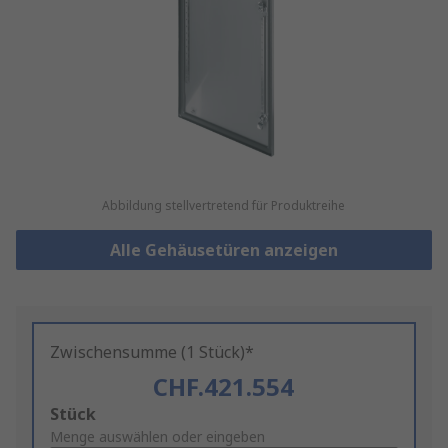
Abbildung stellvertretend für Produktreihe
Alle Gehäusetüren anzeigen
Zwischensumme (1 Stück)*
CHF.421.554
Add
Stück
to
Menge auswählen oder eingeben