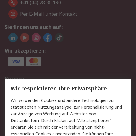
+41 (44) 28 36 190
Per E-Mail unter Kontakt
Sie finden uns auch auf:
Wir akzeptieren:
Service
Wir respektieren Ihre Privatsphäre
Value Added Services
Lieferlösungen
Rücksendungen
Kontakt
Wir verwenden Cookies und andere Technologien zur
Hilfe
statistischen Nutzungsanalyse, zur Personalisierung und
zur Anzeige von Werbung auf Websites von
Drittanbietern. Durch Klicken auf "Alle akzeptieren"
Rechtliches
erklären Sie sich mit der Verarbeitung von nicht-
AGB
Datenschutz
essentiellen Cookies einverstanden. Sie können Ihre