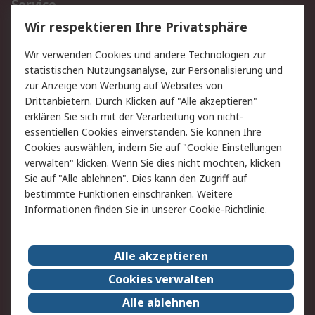
Service
Wir respektieren Ihre Privatsphäre
Value Added Services
Lieferlösungen
Rücksendungen
Kontakt
Wir verwenden Cookies und andere Technologien zur
Hilfe
statistischen Nutzungsanalyse, zur Personalisierung und
zur Anzeige von Werbung auf Websites von
Drittanbietern. Durch Klicken auf "Alle akzeptieren"
Rechtliches
erklären Sie sich mit der Verarbeitung von nicht-
AGB
Datenschutz
essentiellen Cookies einverstanden. Sie können Ihre
Cookies auswählen, indem Sie auf "Cookie Einstellungen
Cookie-Richtlinie
Zahlungsbedingungen
verwalten" klicken. Wenn Sie dies nicht möchten, klicken
Copyright/Impressum
Sie auf "Alle ablehnen". Dies kann den Zugriff auf
bestimmte Funktionen einschränken. Weitere
Über RS
Informationen finden Sie in unserer
Cookie-Richtlinie
.
Unternehmen
RS weltweit
Karriere bei RS
Nachhaltigkeit
Alle akzeptieren
Qualität/Umwelt/Zertifikate
Presse-Center
Cookies verwalten
Event-Center
Alle ablehnen