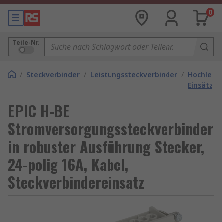
0
Teile-Nr.
/
Steckverbinder
/
Leistungssteckverbinder
/
Hochleist
Einsätze
EPIC H-BE
Stromversorgungssteckverbinder
in robuster Ausführung Stecker,
24-polig 16A, Kabel,
Steckverbindereinsatz