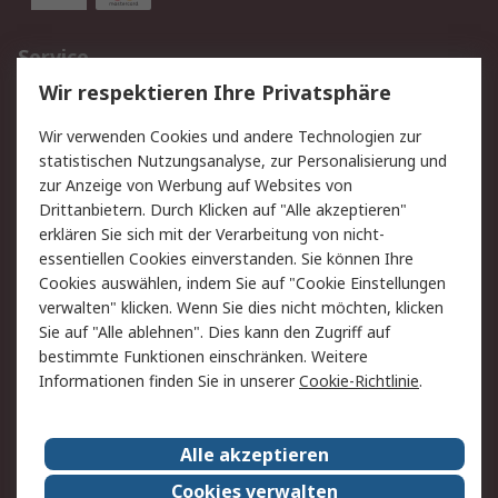
Service
Wir respektieren Ihre Privatsphäre
Value Added Services
Lieferlösungen
Rücksendungen
Kontakt
Wir verwenden Cookies und andere Technologien zur
Hilfe
statistischen Nutzungsanalyse, zur Personalisierung und
zur Anzeige von Werbung auf Websites von
Drittanbietern. Durch Klicken auf "Alle akzeptieren"
Rechtliches
erklären Sie sich mit der Verarbeitung von nicht-
AGB
Datenschutz
essentiellen Cookies einverstanden. Sie können Ihre
Cookies auswählen, indem Sie auf "Cookie Einstellungen
Cookie-Richtlinie
Zahlungsbedingungen
verwalten" klicken. Wenn Sie dies nicht möchten, klicken
Copyright/Impressum
Sie auf "Alle ablehnen". Dies kann den Zugriff auf
bestimmte Funktionen einschränken. Weitere
Über RS
Informationen finden Sie in unserer
Cookie-Richtlinie
.
Unternehmen
RS weltweit
Karriere bei RS
Nachhaltigkeit
Alle akzeptieren
Qualität/Umwelt/Zertifikate
Presse-Center
Cookies verwalten