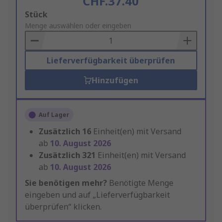
CHF.37.40
Add
Stück
to
Menge auswählen oder eingeben
Basket
Lieferverfügbarkeit überprüfen
Hinzufügen
Auf Lager
Zusätzlich
16
Einheit(en) mit Versand
ab
10. August 2026
Zusätzlich
321
Einheit(en) mit Versand
ab
10. August 2026
Sie benötigen mehr?
Benötigte Menge
eingeben und auf „Lieferverfügbarkeit
überprüfen“ klicken.