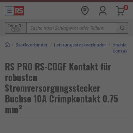
0
Teile-Nr.
/
Steckverbinder
/
Leistungssteckverbinder
/
Hochleist
Kontakte
RS PRO RS-CDGF Kontakt für
robusten
Stromversorgungsstecker
Buchse 10A Crimpkontakt 0.75
mm²