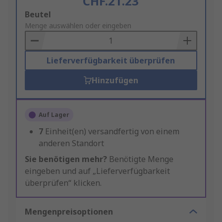
CHF.21.23
Add
Beutel
to
Menge auswählen oder eingeben
Basket
Lieferverfügbarkeit überprüfen
Hinzufügen
Auf Lager
7
Einheit(en) versandfertig von einem
anderen Standort
Sie benötigen mehr?
Benötigte Menge
eingeben und auf „Lieferverfügbarkeit
überprüfen“ klicken.
Mengenpreisoptionen