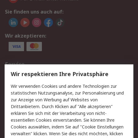
Sie finden uns auch auf:
Wir akzeptieren:
Service
Wir respektieren Ihre Privatsphäre
Value Added Services
Lieferlösungen
Rücksendungen
Kontakt
Wir verwenden Cookies und andere Technologien zur
Hilfe
statistischen Nutzungsanalyse, zur Personalisierung und
zur Anzeige von Werbung auf Websites von
Drittanbietern. Durch Klicken auf "Alle akzeptieren"
Rechtliches
erklären Sie sich mit der Verarbeitung von nicht-
AGB
Datenschutz
essentiellen Cookies einverstanden. Sie können Ihre
Cookies auswählen, indem Sie auf "Cookie Einstellungen
Cookie-Richtlinie
Zahlungsbedingungen
verwalten" klicken. Wenn Sie dies nicht möchten, klicken
Copyright/Impressum