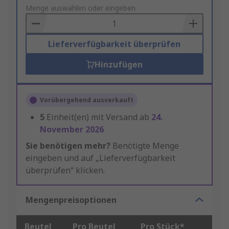
to
Menge auswählen oder eingeben
Basket
Lieferverfügbarkeit überprüfen
Hinzufügen
Vorübergehend ausverkauft
5
Einheit(en) mit Versand ab
24.
November 2026
Sie benötigen mehr?
Benötigte Menge
eingeben und auf „Lieferverfügbarkeit
überprüfen“ klicken.
Mengenpreisoptionen
Beutel
Pro Beutel
Pro Stück*