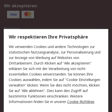
Wir akzeptieren:
Service
Wir respektieren Ihre Privatsphäre
Value Added Services
Lieferlösungen
Rücksendungen
Kontakt
Wir verwenden Cookies und andere Technologien zur
Hilfe
statistischen Nutzungsanalyse, zur Personalisierung und
zur Anzeige von Werbung auf Websites von
Drittanbietern. Durch Klicken auf "Alle akzeptieren"
Rechtliches
erklären Sie sich mit der Verarbeitung von nicht-
AGB
Datenschutz
essentiellen Cookies einverstanden. Sie können Ihre
Cookies auswählen, indem Sie auf "Cookie Einstellungen
Cookie-Richtlinie
Zahlungsbedingungen
verwalten" klicken. Wenn Sie dies nicht möchten, klicken
Copyright/Impressum
Sie auf "Alle ablehnen". Dies kann den Zugriff auf
bestimmte Funktionen einschränken. Weitere
Über RS
Informationen finden Sie in unserer
Cookie-Richtlinie
.
Unternehmen
RS weltweit