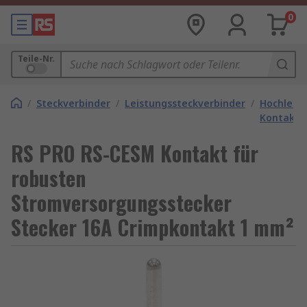
0
Teile-Nr.
/
Steckverbinder
/
Leistungssteckverbinder
/
Hochleist
Kontakte
RS PRO RS-CESM Kontakt für
robusten
Stromversorgungsstecker
Stecker 16A Crimpkontakt 1 mm²