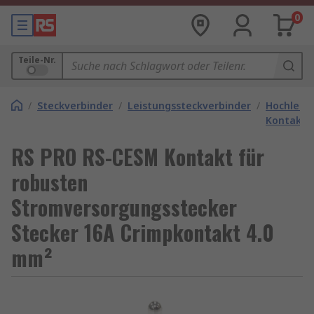
0
Teile-Nr.
/
Steckverbinder
/
Leistungssteckverbinder
/
Hochleist
Kontakte
RS PRO RS-CESM Kontakt für
robusten
Stromversorgungsstecker
Stecker 16A Crimpkontakt 4.0
mm²