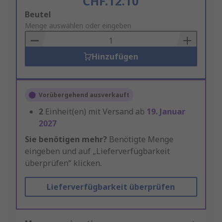
CHF.12.10
Add
Beutel
to
Menge auswählen oder eingeben
Basket
Hinzufügen
Vorübergehend ausverkauft
2
Einheit(en) mit Versand ab
19. Januar
2027
Sie benötigen mehr?
Benötigte Menge
eingeben und auf „Lieferverfügbarkeit
überprüfen“ klicken.
Lieferverfügbarkeit überprüfen