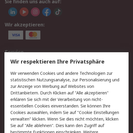
Sie finden uns auch auf:
Wir akzeptieren:
Service
Wir respektieren Ihre Privatsphäre
Value Added Services
Lieferlösungen
Rücksendungen
Kontakt
Wir verwenden Cookies und andere Technologien zur
Hilfe
statistischen Nutzungsanalyse, zur Personalisierung und
zur Anzeige von Werbung auf Websites von
Drittanbietern. Durch Klicken auf "Alle akzeptieren"
Rechtliches
erklären Sie sich mit der Verarbeitung von nicht-
AGB
Datenschutz
essentiellen Cookies einverstanden. Sie können Ihre
Cookies auswählen, indem Sie auf "Cookie Einstellungen
Cookie-Richtlinie
Zahlungsbedingungen
verwalten" klicken. Wenn Sie dies nicht möchten, klicken
Copyright/Impressum
Sie auf "Alle ablehnen". Dies kann den Zugriff auf
bestimmte Funktionen einschränken. Weitere