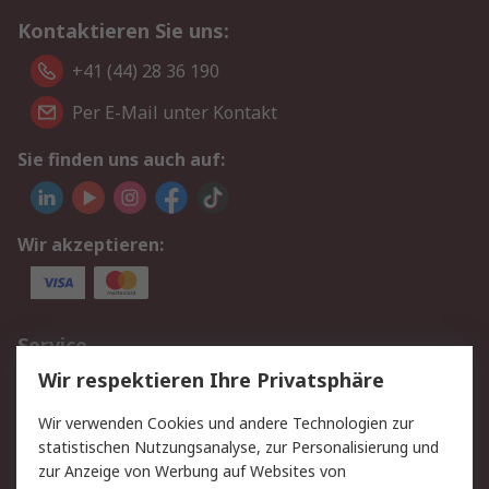
Kontaktieren Sie uns:
+41 (44) 28 36 190
Per E-Mail unter Kontakt
Sie finden uns auch auf:
Wir akzeptieren:
Service
Wir respektieren Ihre Privatsphäre
Value Added Services
Lieferlösungen
Rücksendungen
Kontakt
Wir verwenden Cookies und andere Technologien zur
Hilfe
statistischen Nutzungsanalyse, zur Personalisierung und
zur Anzeige von Werbung auf Websites von