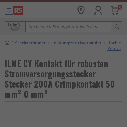
0
Teile-Nr.
/
Steckverbinder
/
Leistungssteckverbinder
/
Hochleist
Kontakte
ILME CY Kontakt für robusten
Stromversorgungsstecker
Stecker 200A Crimpkontakt 50
mm² 0 mm²