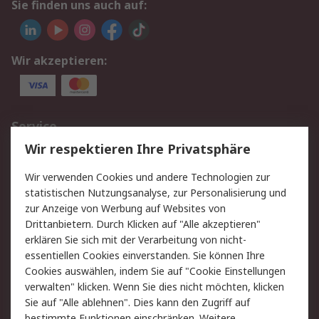
Sie finden uns auch auf:
Wir akzeptieren:
Service
Wir respektieren Ihre Privatsphäre
Value Added Services
Lieferlösungen
Rücksendungen
Kontakt
Wir verwenden Cookies und andere Technologien zur
Hilfe
statistischen Nutzungsanalyse, zur Personalisierung und
zur Anzeige von Werbung auf Websites von
Drittanbietern. Durch Klicken auf "Alle akzeptieren"
Rechtliches
erklären Sie sich mit der Verarbeitung von nicht-
AGB
Datenschutz
essentiellen Cookies einverstanden. Sie können Ihre
Cookies auswählen, indem Sie auf "Cookie Einstellungen
Cookie-Richtlinie
Zahlungsbedingungen
verwalten" klicken. Wenn Sie dies nicht möchten, klicken
Copyright/Impressum
Sie auf "Alle ablehnen". Dies kann den Zugriff auf
bestimmte Funktionen einschränken. Weitere