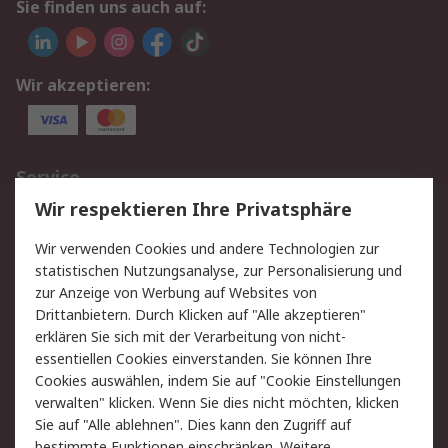
Sie finden uns auch auf:
Wir akzeptieren:
Service
Wir respektieren Ihre Privatsphäre
Value Added Services
Lieferlösungen
Rücksendungen
Kontakt
Wir verwenden Cookies und andere Technologien zur
Hilfe
statistischen Nutzungsanalyse, zur Personalisierung und
zur Anzeige von Werbung auf Websites von
Drittanbietern. Durch Klicken auf "Alle akzeptieren"
Rechtliches
erklären Sie sich mit der Verarbeitung von nicht-
AGB
Datenschutz
essentiellen Cookies einverstanden. Sie können Ihre
Cookies auswählen, indem Sie auf "Cookie Einstellungen
Cookie-Richtlinie
Zahlungsbedingungen
verwalten" klicken. Wenn Sie dies nicht möchten, klicken
Copyright/Impressum
Sie auf "Alle ablehnen". Dies kann den Zugriff auf
bestimmte Funktionen einschränken. Weitere