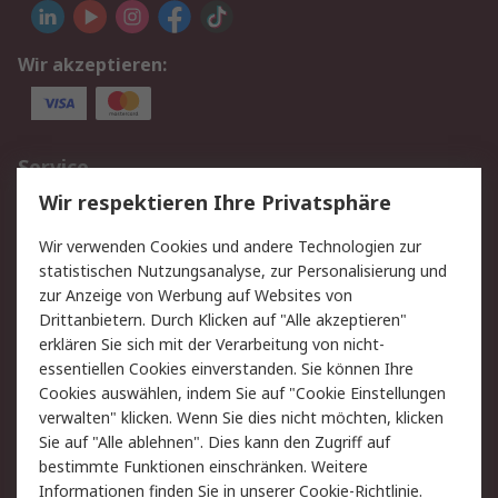
Wir akzeptieren:
Service
Wir respektieren Ihre Privatsphäre
Value Added Services
Lieferlösungen
Rücksendungen
Kontakt
Wir verwenden Cookies und andere Technologien zur
Hilfe
statistischen Nutzungsanalyse, zur Personalisierung und
zur Anzeige von Werbung auf Websites von
Drittanbietern. Durch Klicken auf "Alle akzeptieren"
Rechtliches
erklären Sie sich mit der Verarbeitung von nicht-
AGB
Datenschutz
essentiellen Cookies einverstanden. Sie können Ihre
Cookies auswählen, indem Sie auf "Cookie Einstellungen
Cookie-Richtlinie
Zahlungsbedingungen
verwalten" klicken. Wenn Sie dies nicht möchten, klicken
Copyright/Impressum
Sie auf "Alle ablehnen". Dies kann den Zugriff auf
bestimmte Funktionen einschränken. Weitere
Über RS
Informationen finden Sie in unserer
Cookie-Richtlinie
.