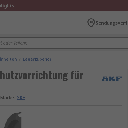
lights
Sendungsverf
inheiten
/
Lagerzubehör
hutzvorrichtung für
Marke
:
SKF