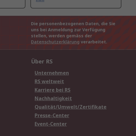
Die personenbezogenen Daten, die Sie
uns bei Anmeldung zur Verfügung
stellen, werden gemäss der
Datenschutzerklärung
verarbeitet.
Über RS
Unternehmen
RS weltweit
Karriere bei RS
Nachhaltigkeit
Qualität/Umwelt/Zertifikate
Presse-Center
Event-Center