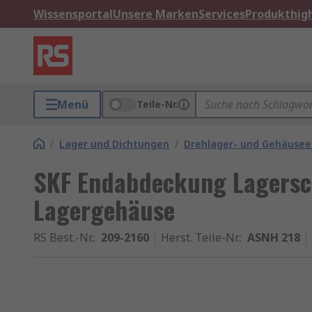
Wissensportal
Unsere Marken
Services
Produkthigh
Menü
Teile-Nr.
/
Lager und Dichtungen
/
Drehlager- und Gehäusee
SKF Endabdeckung Lagersc
Lagergehäuse
RS Best.-Nr.
:
209-2160
Herst. Teile-Nr.
:
ASNH 218