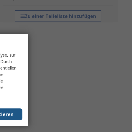
Zu einer Teileliste hinzufügen
yse, zur
 Durch
entiellen
ie
le
re
tieren