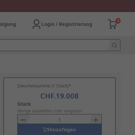
0
olgung
Login / Registrierung
Zwischensumme (1 Stück)*
CHF.19.008
Add
Stück
to
Menge auswählen oder eingeben
Basket
Hinzufügen