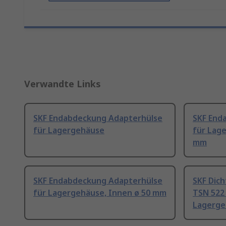
Verwandte Links
SKF Endabdeckung Adapterhülse
SKF End
für Lagergehäuse
für Lag
mm
SKF Endabdeckung Adapterhülse
SKF Dic
für Lagergehäuse, Innen ø 50 mm
TSN 522
Lagerge