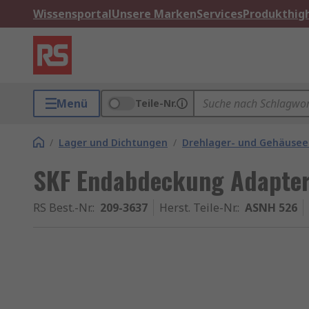
Wissensportal
Unsere Marken
Services
Produkthigh
Menü
Teile-Nr.
/
Lager und Dichtungen
/
Drehlager- und Gehäusee
SKF Endabdeckung Adapter
RS Best.-Nr.
:
209-3637
Herst. Teile-Nr.
:
ASNH 526