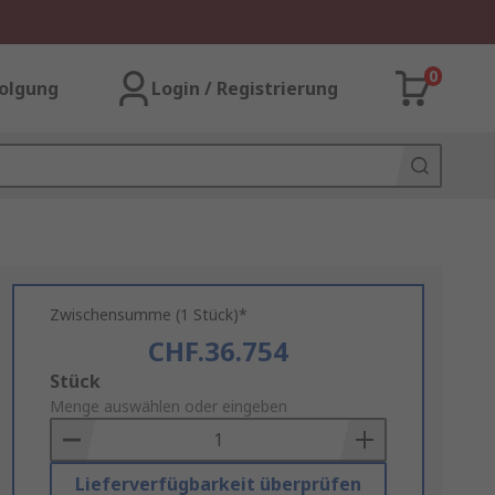
0
olgung
Login / Registrierung
Zwischensumme (1 Stück)*
CHF.36.754
Add
Stück
to
Menge auswählen oder eingeben
Basket
Lieferverfügbarkeit überprüfen