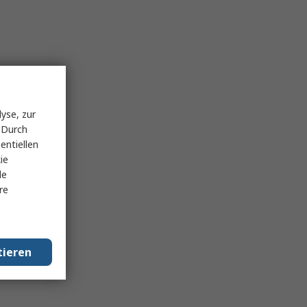
yse, zur
 Durch
entiellen
ie
le
re
tieren