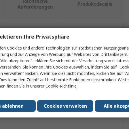
Rechtliche
Produktdetails
Anforderungen
ein oder mehrere Eigenschaften auswählen.
ektieren Ihre Privatsphäre
chaft
Wert
en Cookies und andere Technologien zur statistischen Nutzungsanal
erung und zur Anzeige von Werbung auf Websites von Drittanbietern.
SKF
"Alle akzeptieren" erklären Sie sich mit der Verarbeitung von nicht-ess
verstanden. Sie können Ihre Cookies auswählen, indem Sie auf "Cook
 Typ
Adapterhülse
en verwalten" klicken. Wenn Sie dies nicht möchten, klicken Sie auf "Al
Dies kann den Zugriff auf bestimmte Funktionen einschränken. Weite
Endabdeckung
en finden Sie in unserer
Cookie-Richtlinie
.
/Zulassungen
No
e ablehnen
Cookies verwalten
Alle akzep
wendung mit
Lagergehäuse