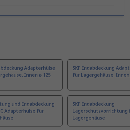
abdeckung Adapterhülse
SKF Endabdeckung Adapt
ergehäuse, Innen ø 125
für Lagergehäuse, Innen
htung und Endabdeckung
SKF Endabdeckung
 C Adapterhülse für
Lagerschutzvorrichtung 
häuse
Lagergehäuse