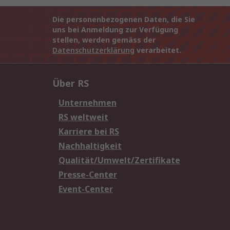
Die personenbezogenen Daten, die Sie
uns bei Anmeldung zur Verfügung
stellen, werden gemäss der
Datenschutzerklärung
verarbeitet.
Über RS
Unternehmen
RS weltweit
Karriere bei RS
Nachhaltigkeit
Qualität/Umwelt/Zertifikate
Presse-Center
Event-Center