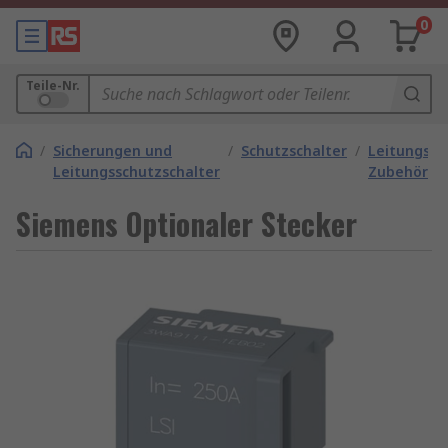
0
Teile-Nr.
/
Sicherungen und
/
Schutzschalter
/
Leitungssc
Leitungsschutzschalter
Zubehör
Siemens Optionaler Stecker