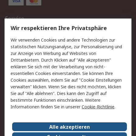
Service
Wir respektieren Ihre Privatsphäre
Value Added Services
Lieferlösungen
Rücksendungen
Kontakt
Wir verwenden Cookies und andere Technologien zur
Hilfe
statistischen Nutzungsanalyse, zur Personalisierung und
zur Anzeige von Werbung auf Websites von
Drittanbietern. Durch Klicken auf "Alle akzeptieren"
Rechtliches
erklären Sie sich mit der Verarbeitung von nicht-
AGB
Datenschutz
essentiellen Cookies einverstanden. Sie können Ihre
Cookies auswählen, indem Sie auf "Cookie Einstellungen
Cookie-Richtlinie
Zahlungsbedingungen
verwalten" klicken. Wenn Sie dies nicht möchten, klicken
Copyright/Impressum
Sie auf "Alle ablehnen". Dies kann den Zugriff auf
bestimmte Funktionen einschränken. Weitere
Über RS
Informationen finden Sie in unserer
Cookie-Richtlinie
.
Unternehmen
RS weltweit
Karriere bei RS
Nachhaltigkeit
Alle akzeptieren
Qualität/Umwelt/Zertifikate
Presse-Center