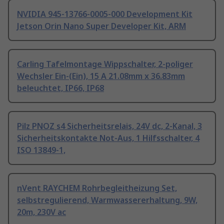
NVIDIA 945-13766-0005-000 Development Kit
Jetson Orin Nano Super Developer Kit, ARM
Carling Tafelmontage Wippschalter, 2-poliger
Wechsler Ein-(Ein), 15 A 21.08mm x 36.83mm
beleuchtet, IP66, IP68
Pilz PNOZ s4 Sicherheitsrelais, 24V dc, 2-Kanal, 3
Sicherheitskontakte Not-Aus, 1 Hilfsschalter, 4
ISO 13849-1,
nVent RAYCHEM Rohrbegleitheizung Set,
selbstregulierend, Warmwassererhaltung, 9W,
20m, 230V ac