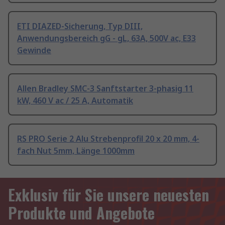
ETI DIAZED-Sicherung, Typ DIII,
Anwendungsbereich gG - gL, 63A, 500V ac, E33
Gewinde
Allen Bradley SMC-3 Sanftstarter 3-phasig 11
kW, 460 V ac / 25 A, Automatik
RS PRO Serie 2 Alu Strebenprofil 20 x 20 mm, 4-
fach Nut 5mm, Länge 1000mm
Exklusiv für Sie unsere neuesten
Produkte und Angebote