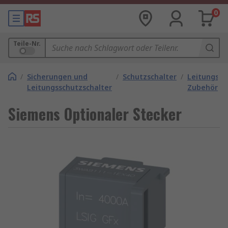
0
Teile-Nr.
/
Sicherungen und
/
Schutzschalter
/
Leitungssc
Leitungsschutzschalter
Zubehör
Siemens Optionaler Stecker