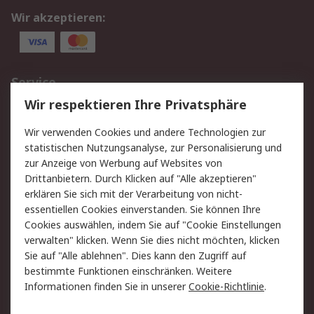
Wir akzeptieren:
Service
Wir respektieren Ihre Privatsphäre
Value Added Services
Lieferlösungen
Rücksendungen
Kontakt
Wir verwenden Cookies und andere Technologien zur
Hilfe
statistischen Nutzungsanalyse, zur Personalisierung und
zur Anzeige von Werbung auf Websites von
Drittanbietern. Durch Klicken auf "Alle akzeptieren"
Rechtliches
erklären Sie sich mit der Verarbeitung von nicht-
AGB
Datenschutz
essentiellen Cookies einverstanden. Sie können Ihre
Cookies auswählen, indem Sie auf "Cookie Einstellungen
Cookie-Richtlinie
Zahlungsbedingungen
verwalten" klicken. Wenn Sie dies nicht möchten, klicken
Copyright/Impressum
Sie auf "Alle ablehnen". Dies kann den Zugriff auf
bestimmte Funktionen einschränken. Weitere
Über RS
Informationen finden Sie in unserer
Cookie-Richtlinie
.
Unternehmen
RS weltweit