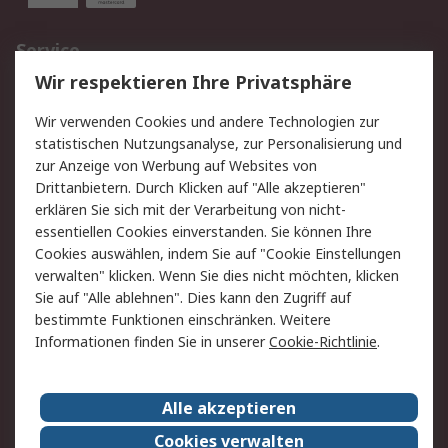
Service
Wir respektieren Ihre Privatsphäre
Value Added Services
Lieferlösungen
Rücksendungen
Kontakt
Wir verwenden Cookies und andere Technologien zur
Hilfe
statistischen Nutzungsanalyse, zur Personalisierung und
zur Anzeige von Werbung auf Websites von
Drittanbietern. Durch Klicken auf "Alle akzeptieren"
Rechtliches
erklären Sie sich mit der Verarbeitung von nicht-
AGB
Datenschutz
essentiellen Cookies einverstanden. Sie können Ihre
Cookies auswählen, indem Sie auf "Cookie Einstellungen
Cookie-Richtlinie
Zahlungsbedingungen
verwalten" klicken. Wenn Sie dies nicht möchten, klicken
Copyright/Impressum
Sie auf "Alle ablehnen". Dies kann den Zugriff auf
bestimmte Funktionen einschränken. Weitere
Über RS
Informationen finden Sie in unserer
Cookie-Richtlinie
.
Unternehmen
RS weltweit
Karriere bei RS
Nachhaltigkeit
Alle akzeptieren
Qualität/Umwelt/Zertifikate
Presse-Center
Cookies verwalten