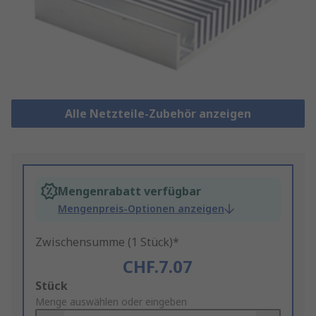
Alle Netzteile-Zubehör anzeigen
Mengenrabatt verfügbar
Mengenpreis-Optionen anzeigen
Zwischensumme (1 Stück)*
CHF.7.07
Add
Stück
to
Menge auswählen oder eingeben