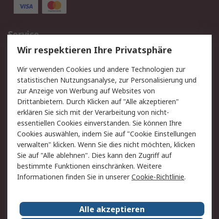
Service
Wir respektieren Ihre Privatsphäre
Value Added Services
Lieferlösungen
Rücksendungen
Kontakt
Wir verwenden Cookies und andere Technologien zur
Hilfe
statistischen Nutzungsanalyse, zur Personalisierung und
zur Anzeige von Werbung auf Websites von
Drittanbietern. Durch Klicken auf "Alle akzeptieren"
Rechtliches
erklären Sie sich mit der Verarbeitung von nicht-
AGB
Datenschutz
essentiellen Cookies einverstanden. Sie können Ihre
Cookies auswählen, indem Sie auf "Cookie Einstellungen
Cookie-Richtlinie
Zahlungsbedingungen
verwalten" klicken. Wenn Sie dies nicht möchten, klicken
Copyright/Impressum
Sie auf "Alle ablehnen". Dies kann den Zugriff auf
bestimmte Funktionen einschränken. Weitere
Über RS
Informationen finden Sie in unserer
Cookie-Richtlinie
.
Unternehmen
RS weltweit
Karriere bei RS
Nachhaltigkeit
Alle akzeptieren