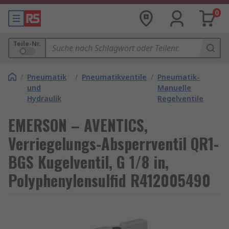
0
Teile-Nr.
/
Pneumatik
/
Pneumatikventile
/
Pneumatik-
und
Manuelle
Hydraulik
Regelventile
EMERSON – AVENTICS,
Verriegelungs-Absperrventil QR1-
BGS Kugelventil, G 1/8 in,
Polyphenylensulfid R412005490