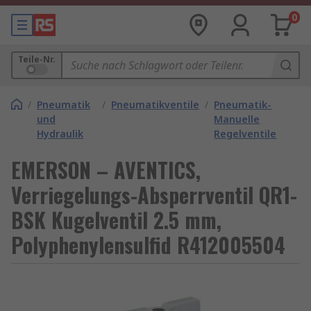
0
Teile-Nr.
/
Pneumatik
/
Pneumatikventile
/
Pneumatik-
und
Manuelle
Hydraulik
Regelventile
EMERSON – AVENTICS,
Verriegelungs-Absperrventil QR1-
BSK Kugelventil 2.5 mm,
Polyphenylensulfid R412005504