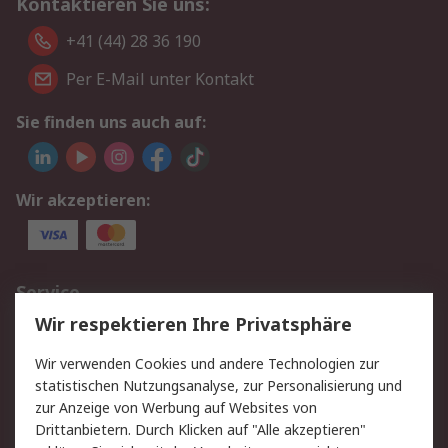
Kontaktieren Sie uns:
+41 (44) 28 36 190
Per E-Mail unter Kontakt
Sie finden uns auch auf:
Wir akzeptieren:
Service
Wir respektieren Ihre Privatsphäre
Value Added Services
Lieferlösungen
Rücksendungen
Kontakt
Wir verwenden Cookies und andere Technologien zur
Hilfe
statistischen Nutzungsanalyse, zur Personalisierung und
zur Anzeige von Werbung auf Websites von
Drittanbietern. Durch Klicken auf "Alle akzeptieren"
Rechtliches