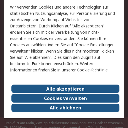
Rücksendungen
Kontakt
Wir verwenden Cookies und andere Technologien zur
Hilfe
statistischen Nutzungsanalyse, zur Personalisierung und
zur Anzeige von Werbung auf Websites von
Drittanbietern. Durch Klicken auf "Alle akzeptieren"
Rechtliches
erklären Sie sich mit der Verarbeitung von nicht-
AGB
Datenschutz
essentiellen Cookies einverstanden. Sie können Ihre
Cookies auswählen, indem Sie auf "Cookie Einstellungen
Cookie-Richtlinie
Zahlungsbedingungen
verwalten" klicken. Wenn Sie dies nicht möchten, klicken
Copyright/Impressum
Sie auf "Alle ablehnen". Dies kann den Zugriff auf
bestimmte Funktionen einschränken. Weitere
Über RS
Informationen finden Sie in unserer
Cookie-Richtlinie
.
Unternehmen
RS weltweit
Karriere bei RS
Nachhaltigkeit
Alle akzeptieren
Qualität/Umwelt/Zertifikate
Presse-Center
Cookies verwalten
Event-Center
Alle ablehnen
Frankfurt am Main, Zweigniederlassung Nänikon/Uster, Grabenstrasse 6,
CH-8606 Nänikon - Bankverbindung: Commerzbank Zürich, Kontonummer: