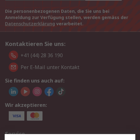
Die personenbezogenen Daten, die Sie uns bei
Anmeldung zur Verfügung stellen, werden gemäss der
Datenschutzerklärung
verarbeitet.
Kontaktieren Sie uns:
+41 (44) 28 36 190
Per E-Mail unter Kontakt
Sie finden uns auch auf:
Wir akzeptieren:
Service