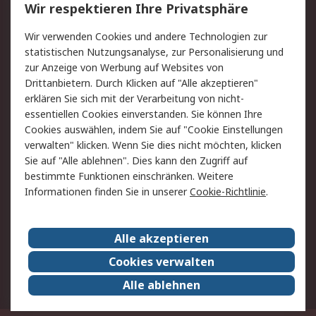
Wir respektieren Ihre Privatsphäre
Value Added Services
Lieferlösungen
Rücksendungen
Kontakt
Wir verwenden Cookies und andere Technologien zur
Hilfe
statistischen Nutzungsanalyse, zur Personalisierung und
zur Anzeige von Werbung auf Websites von
Drittanbietern. Durch Klicken auf "Alle akzeptieren"
Rechtliches
erklären Sie sich mit der Verarbeitung von nicht-
AGB
Datenschutz
essentiellen Cookies einverstanden. Sie können Ihre
Cookies auswählen, indem Sie auf "Cookie Einstellungen
Cookie-Richtlinie
Zahlungsbedingungen
verwalten" klicken. Wenn Sie dies nicht möchten, klicken
Copyright/Impressum
Sie auf "Alle ablehnen". Dies kann den Zugriff auf
bestimmte Funktionen einschränken. Weitere
Über RS
Informationen finden Sie in unserer
Cookie-Richtlinie
.
Unternehmen
RS weltweit
Karriere bei RS
Nachhaltigkeit
Alle akzeptieren
Qualität/Umwelt/Zertifikate
Presse-Center
Cookies verwalten
Event-Center
Alle ablehnen