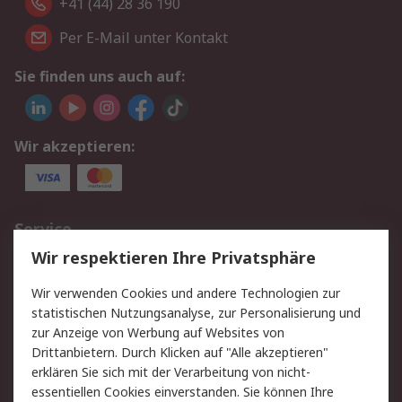
+41 (44) 28 36 190
Per E-Mail unter Kontakt
Sie finden uns auch auf:
Wir akzeptieren:
Service
Wir respektieren Ihre Privatsphäre
Value Added Services
Lieferlösungen
Rücksendungen
Kontakt
Wir verwenden Cookies und andere Technologien zur
Hilfe
statistischen Nutzungsanalyse, zur Personalisierung und
zur Anzeige von Werbung auf Websites von
Drittanbietern. Durch Klicken auf "Alle akzeptieren"
Rechtliches
erklären Sie sich mit der Verarbeitung von nicht-
AGB
Datenschutz
essentiellen Cookies einverstanden. Sie können Ihre