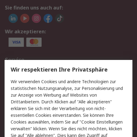
Sie finden uns auch auf:
Wir akzeptieren:
Service
Wir respektieren Ihre Privatsphäre
Value Added Services
Lieferlösungen
Rücksendungen
Kontakt
Wir verwenden Cookies und andere Technologien zur
Hilfe
statistischen Nutzungsanalyse, zur Personalisierung und
zur Anzeige von Werbung auf Websites von
Drittanbietern. Durch Klicken auf "Alle akzeptieren"
Rechtliches
erklären Sie sich mit der Verarbeitung von nicht-
AGB
Datenschutz
essentiellen Cookies einverstanden. Sie können Ihre
Cookies auswählen, indem Sie auf "Cookie Einstellungen
Cookie-Richtlinie
Zahlungsbedingungen
verwalten" klicken. Wenn Sie dies nicht möchten, klicken
Copyright/Impressum
Sie auf "Alle ablehnen". Dies kann den Zugriff auf