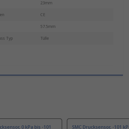
23mm
en
CE
57.5mm
uss Typ
Tülle
ksensor, 0 kPa bis -101
SMC Drucksensor, -101 kPa