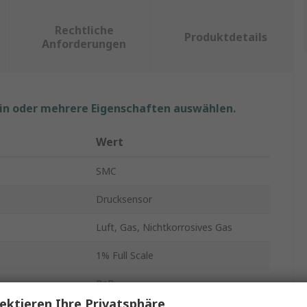
Rechtliche
Produktdetails
Anforderungen
ein oder mehrere Eigenschaften auswählen.
Wert
SMC
Drucksensor
Luft, Gas, Nichtkorrosives Gas
1% Full Scale
PnP
ektieren Ihre Privatsphäre