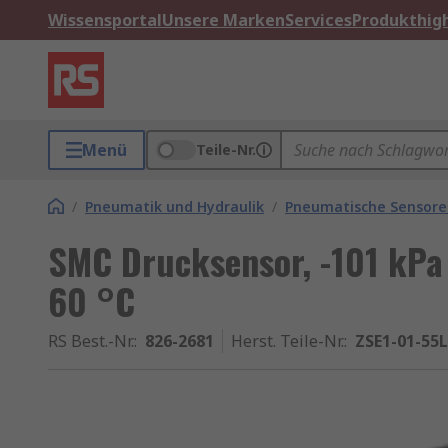
Wissensportal
Unsere Marken
Services
Produkthigh
Menü
Teile-Nr.
/
Pneumatik und Hydraulik
/
Pneumatische Sensore
SMC Drucksensor, -101 kPa 
60 °C
RS Best.-Nr.
:
826-2681
Herst. Teile-Nr.
:
ZSE1-01-55L