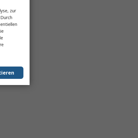
yse, zur
 Durch
entiellen
ie
le
re
tieren