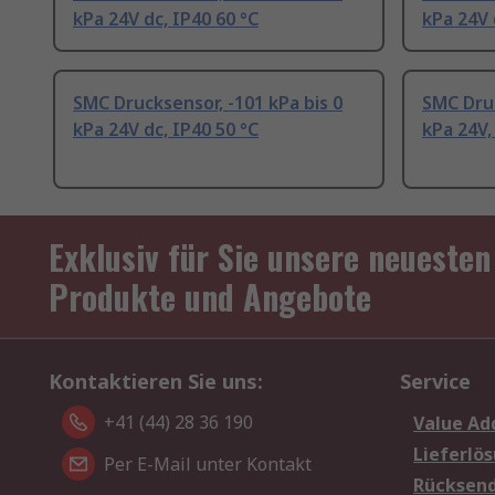
kPa 24V dc, IP40 60 °C
kPa 24V 
SMC Drucksensor, -101 kPa bis 0
SMC Druc
kPa 24V dc, IP40 50 °C
kPa 24V,
Exklusiv für Sie unsere neuesten
Produkte und Angebote
Kontaktieren Sie uns:
Service
+41 (44) 28 36 190
Value Ad
Lieferlö
Per E-Mail unter Kontakt
Rücksen