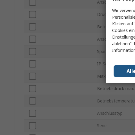
Anschluss - Gewin
Wir verwend
Druck Typ
Personalisi
Klicken auf 
Betriebsdruck min.
Cookies ein
Einstellung
Anschlussgröße
ablehnen". 
Information
Spannung
IP-Schutzart
All
Maximale Betriebs
Betriebsdruck max.
Betriebstemperatur
Anschlusstyp
Serie