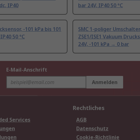
dc, IP40
bar 24V, IP40 50 °C
ksensor, -101 kPa bis 101
SMC 1-poliger Umschalte
 IP40 50 °C
ZSE1/ISE1 Vakuum Drucksc
24V, -101 kPa → 0 bar
E-Mail-Anschrift
Anmelden
Rechtliches
ded Services
AGB
sungen
Datenschutz
dungen
Cookie-Richtlinie