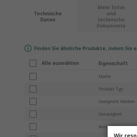
Mehr Infos
Technische
und
Daten
technische
Dokumente
Finden Sie ähnliche Produkte, indem Sie 
Alle auswählen
Eigenschaft
Marke
Produkt Typ
Geeignete Medien
Genauigkeit
Ausgangstyp
Wir resp