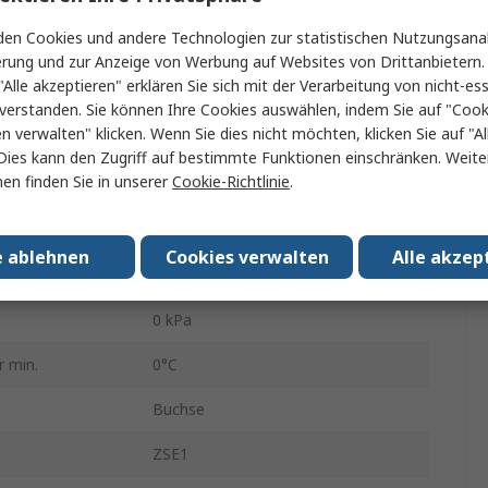
destandard
R
en Cookies und andere Technologien zur statistischen Nutzungsanal
Vakuum
erung und zur Anzeige von Werbung auf Websites von Drittanbietern.
"Alle akzeptieren" erklären Sie sich mit der Verarbeitung von nicht-ess
-101kPa
verstanden. Sie können Ihre Cookies auswählen, indem Sie auf "Cook
en verwalten" klicken. Wenn Sie dies nicht möchten, klicken Sie auf "Al
1/8 in
Dies kann den Zugriff auf bestimmte Funktionen einschränken. Weite
en finden Sie in unserer
Cookie-Richtlinie
.
24V dc
IP40
e ablehnen
Cookies verwalten
Alle akzep
temperatur
60°C
0 kPa
 min.
0°C
Buchse
ZSE1