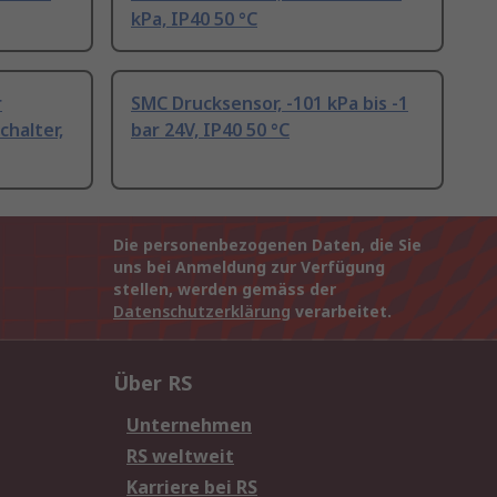
kPa, IP40 50 °C
r
SMC Drucksensor, -101 kPa bis -1
halter,
bar 24V, IP40 50 °C
Die personenbezogenen Daten, die Sie
uns bei Anmeldung zur Verfügung
stellen, werden gemäss der
Datenschutzerklärung
verarbeitet.
Über RS
Unternehmen
RS weltweit
Karriere bei RS