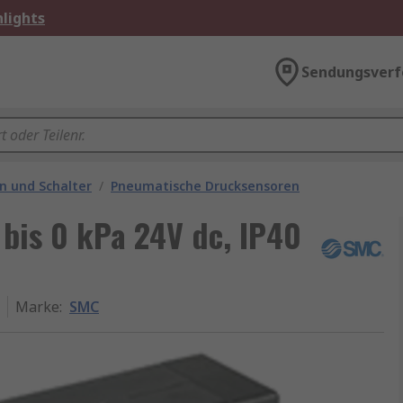
lights
Sendungsverf
n und Schalter
/
Pneumatische Drucksensoren
bis 0 kPa 24V dc, IP40
Marke
:
SMC