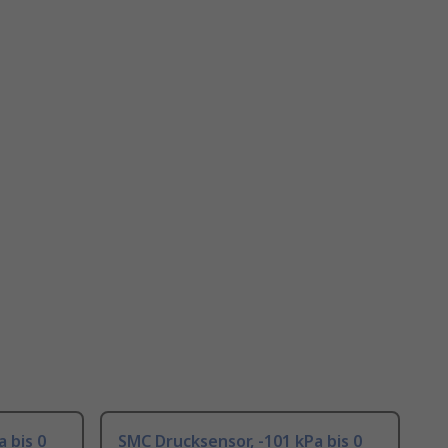
 bis 0
SMC Drucksensor, -101 kPa bis 0