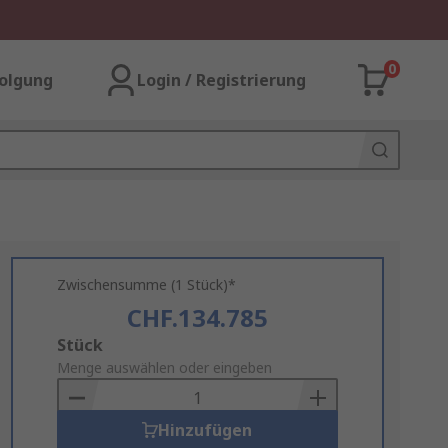
0
olgung
Login / Registrierung
Zwischensumme (1 Stück)*
CHF.134.785
Add
Stück
to
Menge auswählen oder eingeben
Basket
Hinzufügen