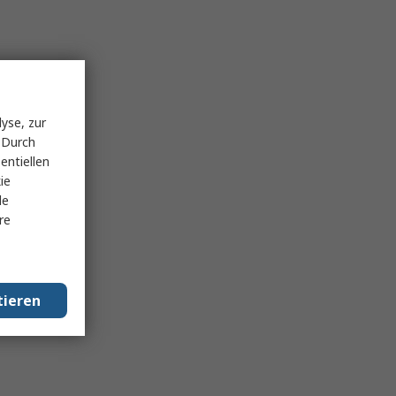
yse, zur
 Durch
entiellen
ie
le
re
tieren