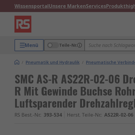
Wissensportal
Unsere Marken
Services
Produkthigh
Menü
Teile-Nr.
/
Pneumatik und Hydraulik
/
Pneumatische Verbinde
SMC AS-R AS22R-02-06 Dr
R Mit Gewinde Buchse Rohr
Luftsparender Drehzahlreg
RS Best.-Nr.
:
393-534
Herst. Teile-Nr.
:
AS22R-02-06