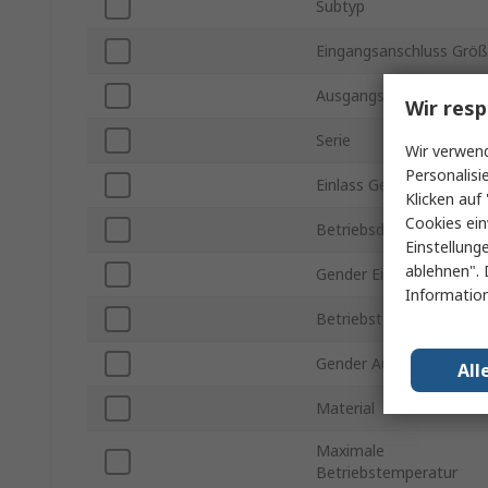
Subtyp
Eingangsanschluss Grö
Ausgangsanschlussgröß
Wir resp
Serie
Wir verwend
Personalisi
Einlass Gewinde
Klicken auf 
Cookies ein
Betriebsdruck max.
Einstellung
ablehnen". 
Gender Eingang
Information
Betriebstemperatur min
Gender Ausgang
All
Material
Maximale
Betriebstemperatur