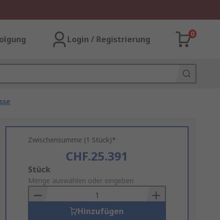
0
olgung
Login / Registrierung
sse
Zwischensumme (1 Stück)*
CHF.25.391
Add
Stück
to
Menge auswählen oder eingeben
Basket
Hinzufügen