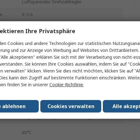
Luftsparender Drehzahlregler
ße
R 1/4
e
6 mm
ektieren Ihre Privatsphäre
AS-R
en Cookies und andere Technologien zur statistischen Nutzungsanal
erung und zur Anzeige von Werbung auf Websites von Drittanbietern.
R
"Alle akzeptieren" erklären Sie sich mit der Verarbeitung von nicht-ess
verstanden. Sie können Ihre Cookies auswählen, indem Sie auf "Cook
0.7 Mpa
en verwalten" klicken. Wenn Sie dies nicht möchten, klicken Sie auf "Al
Dies kann den Zugriff auf bestimmte Funktionen einschränken. Weite
Buchse
en finden Sie in unserer
Cookie-Richtlinie
.
.
-5°C
Buchse
e ablehnen
Cookies verwalten
Alle akzep
Polybutylenterephthalat, Messing
60°C