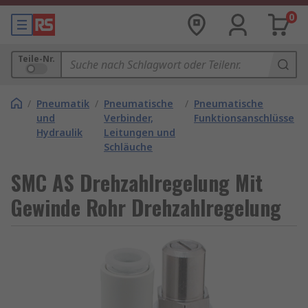
0
Teile-Nr.
/
Pneumatik
/
Pneumatische
/
Pneumatische
und
Verbinder,
Funktionsanschlüsse
Hydraulik
Leitungen und
Schläuche
SMC AS Drehzahlregelung Mit
Gewinde Rohr Drehzahlregelung