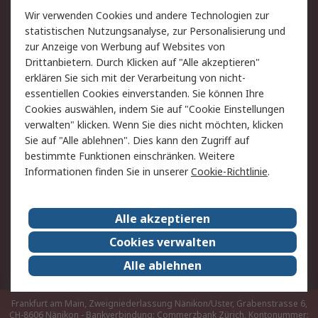
Rücksendungen
Kontakt
Wir verwenden Cookies und andere Technologien zur
Hilfe
statistischen Nutzungsanalyse, zur Personalisierung und
zur Anzeige von Werbung auf Websites von
Drittanbietern. Durch Klicken auf "Alle akzeptieren"
Rechtliches
erklären Sie sich mit der Verarbeitung von nicht-
AGB
Datenschutz
essentiellen Cookies einverstanden. Sie können Ihre
Cookies auswählen, indem Sie auf "Cookie Einstellungen
Cookie-Richtlinie
Zahlungsbedingungen
verwalten" klicken. Wenn Sie dies nicht möchten, klicken
Copyright/Impressum
Sie auf "Alle ablehnen". Dies kann den Zugriff auf
bestimmte Funktionen einschränken. Weitere
Über RS
Informationen finden Sie in unserer
Cookie-Richtlinie
.
Unternehmen
RS weltweit
Karriere bei RS
Nachhaltigkeit
Alle akzeptieren
Qualität/Umwelt/Zertifikate
Presse-Center
Cookies verwalten
Event-Center
Alle ablehnen
Frankfurt am Main, Zweigniederlassung Nänikon/Uster, Grabenstrasse 6,
CH-8606 Nänikon - Bankverbindung: Commerzbank Zürich, Kontonummer: