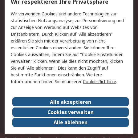
Wir respektieren Ihre Privatsphäre
Value Added Services
Lieferlösungen
Rücksendungen
Kontakt
Wir verwenden Cookies und andere Technologien zur
Hilfe
statistischen Nutzungsanalyse, zur Personalisierung und
zur Anzeige von Werbung auf Websites von
Drittanbietern. Durch Klicken auf "Alle akzeptieren"
Rechtliches
erklären Sie sich mit der Verarbeitung von nicht-
AGB
Datenschutz
essentiellen Cookies einverstanden. Sie können Ihre
Cookies auswählen, indem Sie auf "Cookie Einstellungen
Cookie-Richtlinie
Zahlungsbedingungen
verwalten" klicken. Wenn Sie dies nicht möchten, klicken
Copyright/Impressum
Sie auf "Alle ablehnen". Dies kann den Zugriff auf
bestimmte Funktionen einschränken. Weitere
Über RS
Informationen finden Sie in unserer
Cookie-Richtlinie
.
Unternehmen
RS weltweit
Karriere bei RS
Nachhaltigkeit
Alle akzeptieren
Qualität/Umwelt/Zertifikate
Presse-Center
Cookies verwalten
Event-Center
Alle ablehnen