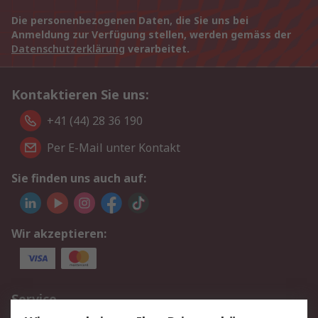
Die personenbezogenen Daten, die Sie uns bei
Anmeldung zur Verfügung stellen, werden gemäss der
Datenschutzerklärung
verarbeitet.
Kontaktieren Sie uns:
+41 (44) 28 36 190
Per E-Mail unter Kontakt
Sie finden uns auch auf:
Wir akzeptieren:
Service