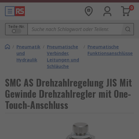
0
Teile-Nr.
/
Pneumatik
/
Pneumatische
/
Pneumatische
und
Verbinder,
Funktionsanschlüsse
Hydraulik
Leitungen und
Schläuche
SMC AS Drehzahlregelung JIS Mit
Gewinde Drehzahlregler mit One-
Touch-Anschluss