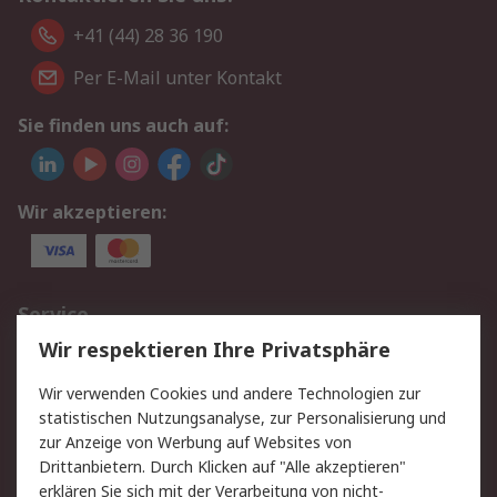
+41 (44) 28 36 190
Per E-Mail unter Kontakt
Sie finden uns auch auf:
Wir akzeptieren:
Service
Wir respektieren Ihre Privatsphäre
Value Added Services
Lieferlösungen
Rücksendungen
Kontakt
Wir verwenden Cookies und andere Technologien zur
Hilfe
statistischen Nutzungsanalyse, zur Personalisierung und
zur Anzeige von Werbung auf Websites von
Drittanbietern. Durch Klicken auf "Alle akzeptieren"
Rechtliches
erklären Sie sich mit der Verarbeitung von nicht-