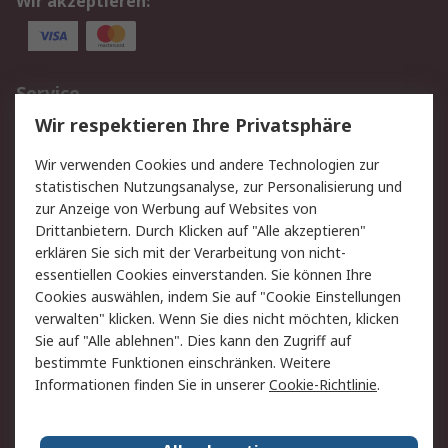
Wir akzeptieren:
Service
Wir respektieren Ihre Privatsphäre
Value Added Services
Lieferlösungen
Rücksendungen
Kontakt
Wir verwenden Cookies und andere Technologien zur
Hilfe
statistischen Nutzungsanalyse, zur Personalisierung und
zur Anzeige von Werbung auf Websites von
Drittanbietern. Durch Klicken auf "Alle akzeptieren"
Rechtliches
erklären Sie sich mit der Verarbeitung von nicht-
AGB
Datenschutz
essentiellen Cookies einverstanden. Sie können Ihre
Cookies auswählen, indem Sie auf "Cookie Einstellungen
Cookie-Richtlinie
Zahlungsbedingungen
verwalten" klicken. Wenn Sie dies nicht möchten, klicken
Copyright/Impressum
Sie auf "Alle ablehnen". Dies kann den Zugriff auf
bestimmte Funktionen einschränken. Weitere
Über RS
Informationen finden Sie in unserer
Cookie-Richtlinie
.
Unternehmen
RS weltweit
Karriere bei RS
Nachhaltigkeit