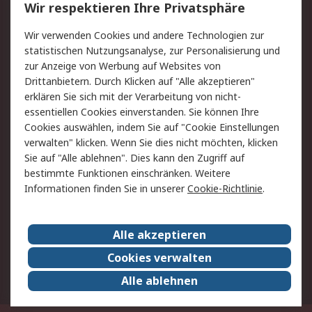
Wir respektieren Ihre Privatsphäre
Value Added Services
Lieferlösungen
Rücksendungen
Kontakt
Wir verwenden Cookies und andere Technologien zur
Hilfe
statistischen Nutzungsanalyse, zur Personalisierung und
zur Anzeige von Werbung auf Websites von
Drittanbietern. Durch Klicken auf "Alle akzeptieren"
Rechtliches
erklären Sie sich mit der Verarbeitung von nicht-
AGB
Datenschutz
essentiellen Cookies einverstanden. Sie können Ihre
Cookies auswählen, indem Sie auf "Cookie Einstellungen
Cookie-Richtlinie
Zahlungsbedingungen
verwalten" klicken. Wenn Sie dies nicht möchten, klicken
Copyright/Impressum
Sie auf "Alle ablehnen". Dies kann den Zugriff auf
bestimmte Funktionen einschränken. Weitere
Über RS
Informationen finden Sie in unserer
Cookie-Richtlinie
.
Unternehmen
RS weltweit
Karriere bei RS
Nachhaltigkeit
Alle akzeptieren
Qualität/Umwelt/Zertifikate
Presse-Center
Cookies verwalten
Event-Center
Alle ablehnen