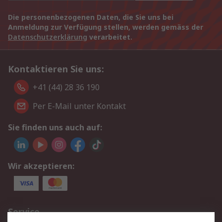
Die personenbezogenen Daten, die Sie uns bei
Anmeldung zur Verfügung stellen, werden gemäss der
Datenschutzerklärung
verarbeitet.
Kontaktieren Sie uns:
+41 (44) 28 36 190
Per E-Mail unter Kontakt
Sie finden uns auch auf:
Wir akzeptieren:
Service