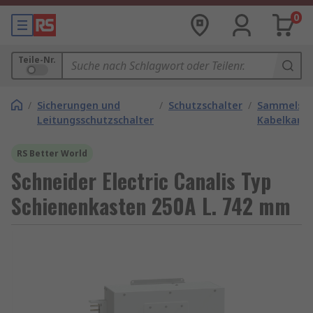
0
Teile-Nr.
/
Sicherungen und
/
Schutzschalter
/
Sammelsch
Leitungsschutzschalter
Kabelkanal
RS Better World
Schneider Electric Canalis Typ
Schienenkasten 250A L. 742 mm