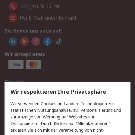
+41 (44) 28 36 190
Per E-Mail unter Kontakt
Sie finden uns auch auf:
Wir akzeptieren:
Service
Wir respektieren Ihre Privatsphäre
Value Added Services
Lieferlösungen
Rücksendungen
Kontakt
Wir verwenden Cookies und andere Technologien zur
Hilfe
statistischen Nutzungsanalyse, zur Personalisierung und
zur Anzeige von Werbung auf Websites von
Drittanbietern. Durch Klicken auf "Alle akzeptieren"
Rechtliches
erklären Sie sich mit der Verarbeitung von nicht-