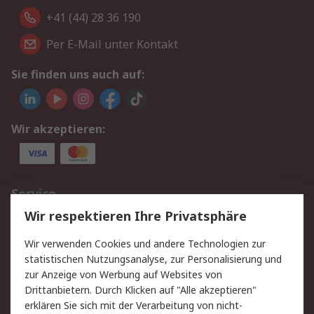
+41 (44) 28 36 190
Per E-Mail unter Kontakt
Sie finden uns auch auf:
Wir akzeptieren:
Service
Wir respektieren Ihre Privatsphäre
Value Added Services
Lieferlösungen
Rücksendungen
Kontakt
Wir verwenden Cookies und andere Technologien zur
Hilfe
statistischen Nutzungsanalyse, zur Personalisierung und
zur Anzeige von Werbung auf Websites von
Drittanbietern. Durch Klicken auf "Alle akzeptieren"
Rechtliches
erklären Sie sich mit der Verarbeitung von nicht-