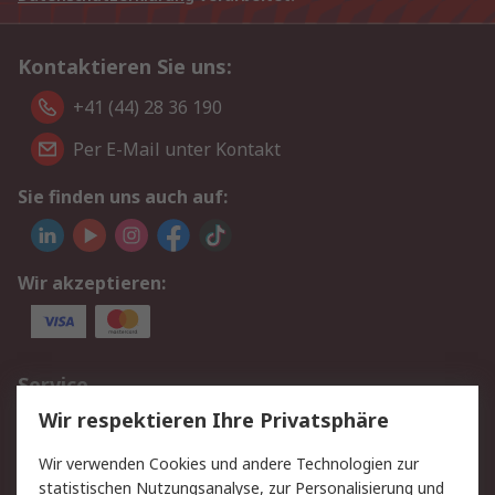
Kontaktieren Sie uns:
+41 (44) 28 36 190
Per E-Mail unter Kontakt
Sie finden uns auch auf:
Wir akzeptieren:
Service
Wir respektieren Ihre Privatsphäre
Value Added Services
Lieferlösungen
Rücksendungen
Kontakt
Wir verwenden Cookies und andere Technologien zur
Hilfe
statistischen Nutzungsanalyse, zur Personalisierung und