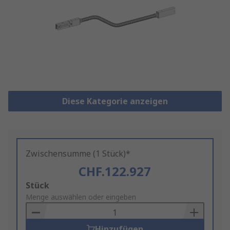
Diese Kategorie anzeigen
Zwischensumme (1 Stück)*
CHF.122.927
Add
Stück
to
Menge auswählen oder eingeben
Basket
Hinzufügen