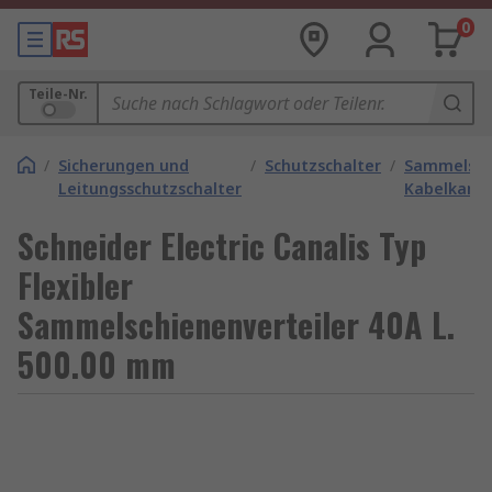
0
Teile-Nr.
/
Sicherungen und
/
Schutzschalter
/
Sammelsch
Leitungsschutzschalter
Kabelkanal
Schneider Electric Canalis Typ
Flexibler
Sammelschienenverteiler 40A L.
500.00 mm