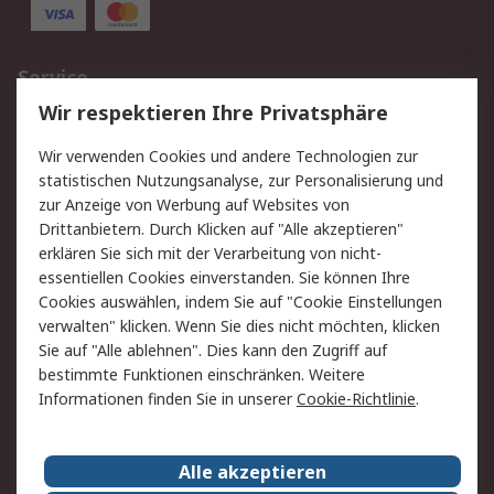
Service
Wir respektieren Ihre Privatsphäre
Value Added Services
Lieferlösungen
Rücksendungen
Kontakt
Wir verwenden Cookies und andere Technologien zur
Hilfe
statistischen Nutzungsanalyse, zur Personalisierung und
zur Anzeige von Werbung auf Websites von
Drittanbietern. Durch Klicken auf "Alle akzeptieren"
Rechtliches
erklären Sie sich mit der Verarbeitung von nicht-
AGB
Datenschutz
essentiellen Cookies einverstanden. Sie können Ihre
Cookies auswählen, indem Sie auf "Cookie Einstellungen
Cookie-Richtlinie
Zahlungsbedingungen
verwalten" klicken. Wenn Sie dies nicht möchten, klicken
Copyright/Impressum
Sie auf "Alle ablehnen". Dies kann den Zugriff auf
bestimmte Funktionen einschränken. Weitere
Über RS
Informationen finden Sie in unserer
Cookie-Richtlinie
.
Unternehmen
RS weltweit
Karriere bei RS
Nachhaltigkeit
Alle akzeptieren