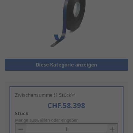
Diese Kategorie anzeigen
Zwischensumme (1 Stück)*
CHF.58.398
Add
Stück
to
Menge auswählen oder eingeben
Basket