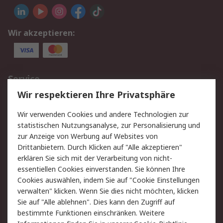
Wir akzeptieren:
Service
Wir respektieren Ihre Privatsphäre
Value Added Services
Lieferlösungen
Rücksendungen
Kontakt
Wir verwenden Cookies und andere Technologien zur
Hilfe
statistischen Nutzungsanalyse, zur Personalisierung und
zur Anzeige von Werbung auf Websites von
Drittanbietern. Durch Klicken auf "Alle akzeptieren"
Rechtliches
erklären Sie sich mit der Verarbeitung von nicht-
AGB
Datenschutz
essentiellen Cookies einverstanden. Sie können Ihre
Cookies auswählen, indem Sie auf "Cookie Einstellungen
Cookie-Richtlinie
Zahlungsbedingungen
verwalten" klicken. Wenn Sie dies nicht möchten, klicken
Copyright/Impressum
Sie auf "Alle ablehnen". Dies kann den Zugriff auf
bestimmte Funktionen einschränken. Weitere
Über RS