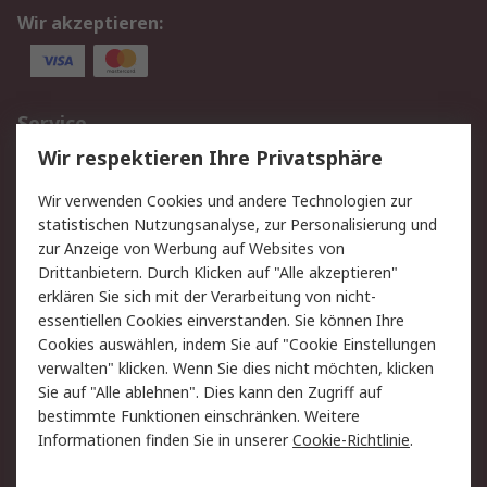
Wir akzeptieren:
Service
Wir respektieren Ihre Privatsphäre
Value Added Services
Lieferlösungen
Rücksendungen
Kontakt
Wir verwenden Cookies und andere Technologien zur
Hilfe
statistischen Nutzungsanalyse, zur Personalisierung und
zur Anzeige von Werbung auf Websites von
Drittanbietern. Durch Klicken auf "Alle akzeptieren"
Rechtliches
erklären Sie sich mit der Verarbeitung von nicht-
AGB
Datenschutz
essentiellen Cookies einverstanden. Sie können Ihre
Cookies auswählen, indem Sie auf "Cookie Einstellungen
Cookie-Richtlinie
Zahlungsbedingungen
verwalten" klicken. Wenn Sie dies nicht möchten, klicken
Copyright/Impressum
Sie auf "Alle ablehnen". Dies kann den Zugriff auf
bestimmte Funktionen einschränken. Weitere
Über RS
Informationen finden Sie in unserer
Cookie-Richtlinie
.
Unternehmen
RS weltweit