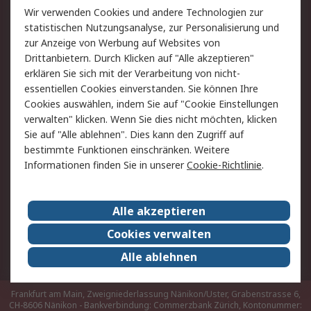
Rücksendungen
Kontakt
Wir verwenden Cookies und andere Technologien zur
Hilfe
statistischen Nutzungsanalyse, zur Personalisierung und
zur Anzeige von Werbung auf Websites von
Drittanbietern. Durch Klicken auf "Alle akzeptieren"
Rechtliches
erklären Sie sich mit der Verarbeitung von nicht-
AGB
Datenschutz
essentiellen Cookies einverstanden. Sie können Ihre
Cookies auswählen, indem Sie auf "Cookie Einstellungen
Cookie-Richtlinie
Zahlungsbedingungen
verwalten" klicken. Wenn Sie dies nicht möchten, klicken
Copyright/Impressum
Sie auf "Alle ablehnen". Dies kann den Zugriff auf
bestimmte Funktionen einschränken. Weitere
Über RS
Informationen finden Sie in unserer
Cookie-Richtlinie
.
Unternehmen
RS weltweit
Karriere bei RS
Nachhaltigkeit
Alle akzeptieren
Qualität/Umwelt/Zertifikate
Presse-Center
Cookies verwalten
Event-Center
Alle ablehnen
Frankfurt am Main, Zweigniederlassung Nänikon/Uster, Grabenstrasse 6,
CH-8606 Nänikon - Bankverbindung: Commerzbank Zürich, Kontonummer: