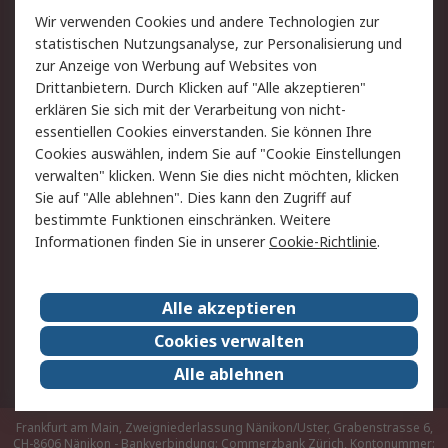
Rücksendungen
Kontakt
Wir verwenden Cookies und andere Technologien zur
Hilfe
statistischen Nutzungsanalyse, zur Personalisierung und
zur Anzeige von Werbung auf Websites von
Drittanbietern. Durch Klicken auf "Alle akzeptieren"
Rechtliches
erklären Sie sich mit der Verarbeitung von nicht-
AGB
Datenschutz
essentiellen Cookies einverstanden. Sie können Ihre
Cookies auswählen, indem Sie auf "Cookie Einstellungen
Cookie-Richtlinie
Zahlungsbedingungen
verwalten" klicken. Wenn Sie dies nicht möchten, klicken
Copyright/Impressum
Sie auf "Alle ablehnen". Dies kann den Zugriff auf
bestimmte Funktionen einschränken. Weitere
Über RS
Informationen finden Sie in unserer
Cookie-Richtlinie
.
Unternehmen
RS weltweit
Karriere bei RS
Nachhaltigkeit
Alle akzeptieren
Qualität/Umwelt/Zertifikate
Presse-Center
Cookies verwalten
Event-Center
Alle ablehnen
Frankfurt am Main, Zweigniederlassung Nänikon/Uster, Grabenstrasse 6,
CH-8606 Nänikon - Bankverbindung: Commerzbank Zürich, Kontonummer: