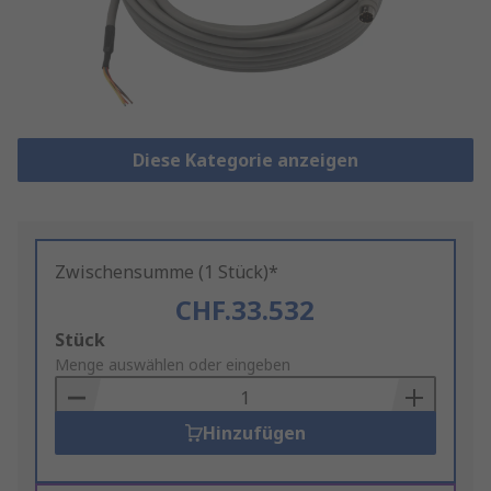
Diese Kategorie anzeigen
Zwischensumme (1 Stück)*
CHF.33.532
Add
Stück
to
Menge auswählen oder eingeben
Basket
Hinzufügen