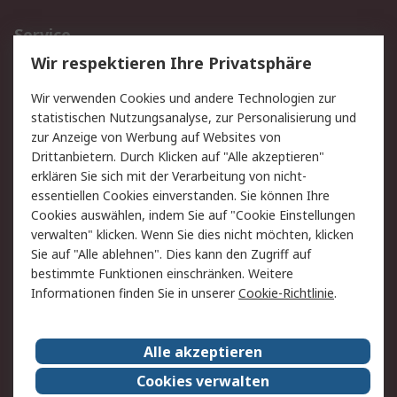
Service
Wir respektieren Ihre Privatsphäre
Value Added Services
Lieferlösungen
Rücksendungen
Kontakt
Wir verwenden Cookies und andere Technologien zur
Hilfe
statistischen Nutzungsanalyse, zur Personalisierung und
zur Anzeige von Werbung auf Websites von
Drittanbietern. Durch Klicken auf "Alle akzeptieren"
Rechtliches
erklären Sie sich mit der Verarbeitung von nicht-
AGB
Datenschutz
essentiellen Cookies einverstanden. Sie können Ihre
Cookies auswählen, indem Sie auf "Cookie Einstellungen
Cookie-Richtlinie
Zahlungsbedingungen
verwalten" klicken. Wenn Sie dies nicht möchten, klicken
Copyright/Impressum
Sie auf "Alle ablehnen". Dies kann den Zugriff auf
bestimmte Funktionen einschränken. Weitere
Über RS
Informationen finden Sie in unserer
Cookie-Richtlinie
.
Unternehmen
RS weltweit
Karriere bei RS
Nachhaltigkeit
Alle akzeptieren
Qualität/Umwelt/Zertifikate
Presse-Center
Cookies verwalten