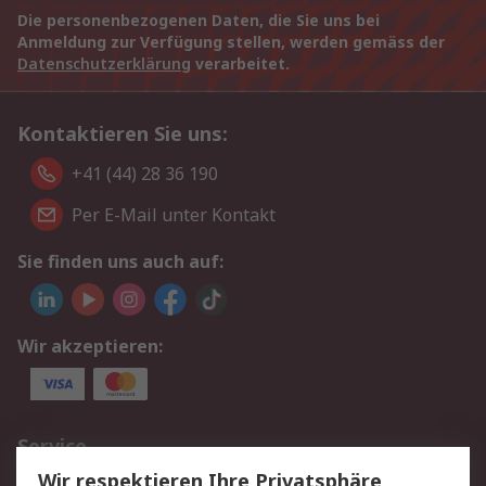
Die personenbezogenen Daten, die Sie uns bei
Anmeldung zur Verfügung stellen, werden gemäss der
Datenschutzerklärung
verarbeitet.
Kontaktieren Sie uns:
+41 (44) 28 36 190
Per E-Mail unter Kontakt
Sie finden uns auch auf:
Wir akzeptieren:
Service
Wir respektieren Ihre Privatsphäre