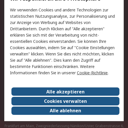
Value Added Services
Lieferlösungen
Rücksendungen
Kontakt
Wir verwenden Cookies und andere Technologien zur
Hilfe
statistischen Nutzungsanalyse, zur Personalisierung und
zur Anzeige von Werbung auf Websites von
Drittanbietern. Durch Klicken auf "Alle akzeptieren"
Rechtliches
erklären Sie sich mit der Verarbeitung von nicht-
AGB
Datenschutz
essentiellen Cookies einverstanden. Sie können Ihre
Cookies auswählen, indem Sie auf "Cookie Einstellungen
Cookie-Richtlinie
Zahlungsbedingungen
verwalten" klicken. Wenn Sie dies nicht möchten, klicken
Copyright/Impressum
Sie auf "Alle ablehnen". Dies kann den Zugriff auf
bestimmte Funktionen einschränken. Weitere
Über RS
Informationen finden Sie in unserer
Cookie-Richtlinie
.
Unternehmen
RS weltweit
Karriere bei RS
Nachhaltigkeit
Alle akzeptieren
Qualität/Umwelt/Zertifikate
Presse-Center
Cookies verwalten
Event-Center
Alle ablehnen
Frankfurt am Main, Zweigniederlassung Nänikon/Uster, Grabenstrasse 6,