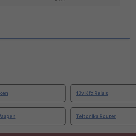
cken
12v Kfz Relais
Waagen
Teltonika Router