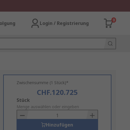
0
olgung
Login / Registrierung
Zwischensumme (1 Stück)*
CHF.120.725
Add
Stück
to
Menge auswählen oder eingeben
Basket
Hinzufügen