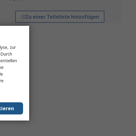
Zu einer Teileliste hinzufügen
yse, zur
 Durch
entiellen
ie
le
re
tieren