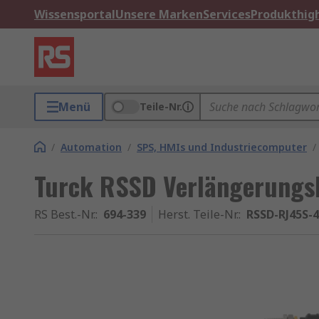
Wissensportal
Unsere Marken
Services
Produkthigh
Menü
Teile-Nr.
/
Automation
/
SPS, HMIs und Industriecomputer
/
Turck RSSD Verlängerungs
RS Best.-Nr.
:
694-339
Herst. Teile-Nr.
:
RSSD-RJ45S-