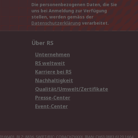
Die personenbezogenen Daten, die Sie
uns bei Anmeldung zur Verfügung
stellen, werden gemäss der
Datenschutzerklärung
verarbeitet.
Über RS
Unternehmen
RS weltweit
Karriere bei RS
Nachhaltigkeit
Qualität/Umwelt/Zertifikate
Presse-Center
Event-Center
20166401, BLZ: 8836, SWIFT/BIC: COBACHZHXXX, IBAN: CH63 0883 6120 1664