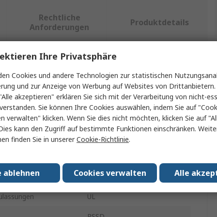
Rechtliche
Produktdetails
Anforderungen
ektieren Ihre Privatsphäre
ein oder mehrere Eigenschaften auswählen.
en Cookies und andere Technologien zur statistischen Nutzungsanal
erung und zur Anzeige von Werbung auf Websites von Drittanbietern.
aft
Wert
"Alle akzeptieren" erklären Sie sich mit der Verarbeitung von nicht-ess
verstanden. Sie können Ihre Cookies auswählen, indem Sie auf "Cook
Turck
en verwalten" klicken. Wenn Sie dies nicht möchten, klicken Sie auf "Al
Dies kann den Zugriff auf bestimmte Funktionen einschränken. Weite
yp
Verlängerungskabel
en finden Sie in unserer
Cookie-Richtlinie
.
p
Kabel
e ablehnen
Cookies verwalten
Alle akzep
10m
lassungen
UL
RSSD