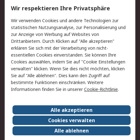
Wir respektieren Ihre Privatsphäre
Value Added Services
Lieferlösungen
Rücksendungen
Kontakt
Wir verwenden Cookies und andere Technologien zur
Hilfe
statistischen Nutzungsanalyse, zur Personalisierung und
zur Anzeige von Werbung auf Websites von
Drittanbietern. Durch Klicken auf "Alle akzeptieren"
Rechtliches
erklären Sie sich mit der Verarbeitung von nicht-
AGB
Datenschutz
essentiellen Cookies einverstanden. Sie können Ihre
Cookies auswählen, indem Sie auf "Cookie Einstellungen
Cookie-Richtlinie
Zahlungsbedingungen
verwalten" klicken. Wenn Sie dies nicht möchten, klicken
Copyright/Impressum
Sie auf "Alle ablehnen". Dies kann den Zugriff auf
bestimmte Funktionen einschränken. Weitere
Über RS
Informationen finden Sie in unserer
Cookie-Richtlinie
.
Unternehmen
RS weltweit
Karriere bei RS
Nachhaltigkeit
Alle akzeptieren
Qualität/Umwelt/Zertifikate
Presse-Center
Cookies verwalten
Event-Center
Alle ablehnen