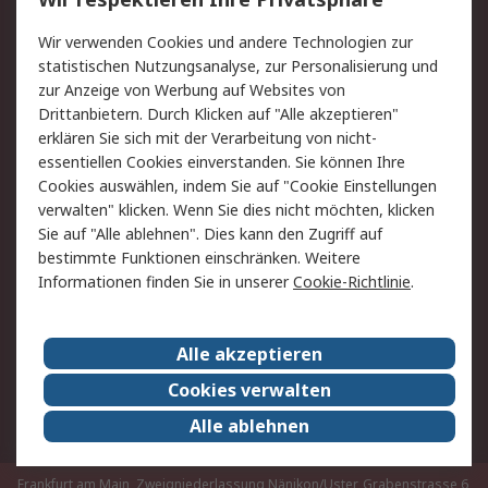
Value Added Services
Lieferlösungen
Rücksendungen
Kontakt
Wir verwenden Cookies und andere Technologien zur
Hilfe
statistischen Nutzungsanalyse, zur Personalisierung und
zur Anzeige von Werbung auf Websites von
Drittanbietern. Durch Klicken auf "Alle akzeptieren"
Rechtliches
erklären Sie sich mit der Verarbeitung von nicht-
AGB
Datenschutz
essentiellen Cookies einverstanden. Sie können Ihre
Cookies auswählen, indem Sie auf "Cookie Einstellungen
Cookie-Richtlinie
Zahlungsbedingungen
verwalten" klicken. Wenn Sie dies nicht möchten, klicken
Copyright/Impressum
Sie auf "Alle ablehnen". Dies kann den Zugriff auf
bestimmte Funktionen einschränken. Weitere
Über RS
Informationen finden Sie in unserer
Cookie-Richtlinie
.
Unternehmen
RS weltweit
Karriere bei RS
Nachhaltigkeit
Alle akzeptieren
Qualität/Umwelt/Zertifikate
Presse-Center
Cookies verwalten
Event-Center
Alle ablehnen
Frankfurt am Main, Zweigniederlassung Nänikon/Uster, Grabenstrasse 6,