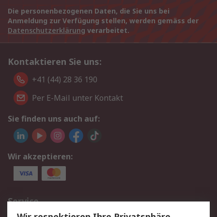
Die personenbezogenen Daten, die Sie uns bei
Anmeldung zur Verfügung stellen, werden gemäss der
Datenschutzerklärung
verarbeitet.
Kontaktieren Sie uns:
+41 (44) 28 36 190
Per E-Mail unter Kontakt
Sie finden uns auch auf:
Wir akzeptieren:
Service
Wir respektieren Ihre Privatsphäre