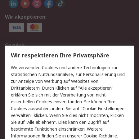
Wir akzeptieren:
Service
Wir respektieren Ihre Privatsphäre
Value Added Services
Lieferlösungen
Rücksendungen
Kontakt
Wir verwenden Cookies und andere Technologien zur
Hilfe
statistischen Nutzungsanalyse, zur Personalisierung und
zur Anzeige von Werbung auf Websites von
Drittanbietern. Durch Klicken auf "Alle akzeptieren"
Rechtliches
erklären Sie sich mit der Verarbeitung von nicht-
AGB
Datenschutz
essentiellen Cookies einverstanden. Sie können Ihre
Cookies auswählen, indem Sie auf "Cookie Einstellungen
Cookie-Richtlinie
Zahlungsbedingungen
verwalten" klicken. Wenn Sie dies nicht möchten, klicken
Copyright/Impressum
Sie auf "Alle ablehnen". Dies kann den Zugriff auf
bestimmte Funktionen einschränken. Weitere
Über RS
Informationen finden Sie in unserer
Cookie-Richtlinie
.