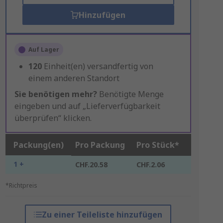
Hinzufügen
Auf Lager
120
Einheit(en) versandfertig von
einem anderen Standort
Sie benötigen mehr?
Benötigte Menge
eingeben und auf „Lieferverfügbarkeit
überprüfen“ klicken.
Packung(en)
Pro Packung
Pro Stück*
1 +
CHF.20.58
CHF.2.06
*Richtpreis
Zu einer Teileliste hinzufügen