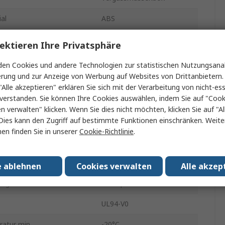
al
ABS
75mm
ektieren Ihre Privatsphäre
50mm
en Cookies und andere Technologien zur statistischen Nutzungsanal
erung und zur Anzeige von Werbung auf Websites von Drittanbietern.
1.4mm
"Alle akzeptieren" erklären Sie sich mit der Verarbeitung von nicht-ess
verstanden. Sie können Ihre Cookies auswählen, indem Sie auf "Cook
Schwarz
en verwalten" klicken. Wenn Sie dies nicht möchten, klicken Sie auf "Al
Dies kann den Zugriff auf bestimmte Funktionen einschränken. Weite
IP30, IP40
en finden Sie in unserer
Cookie-Richtlinie
.
35mm
ish
Verzinkt
e ablehnen
Cookies verwalten
Alle akzep
tage
Leiterplatte
UL94-V0
atur min.
-20°C