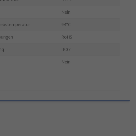
e
Nein
iebstemperatur
94°C
sungen
RoHS
ung
IK07
Nein