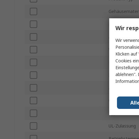
Gehäusemateri
Länge Außen
Wir resp
Äußere Breite
Wir verwend
Personalisi
Wandstärke
Klicken auf 
Cookies ein
Farbe
Einstellung
ablehnen". 
IP-Schutzart
Information
Äußere Höhe
Oberfächen Fin
All
Typ Innenmon
UL-Zulassung
Betriebstemper