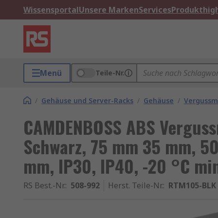
Wissensportal
Unsere Marken
Services
Produkthigh
Menü
Teile-Nr.
/
Gehäuse und Server-Racks
/
Gehäuse
/
Vergussm
CAMDENBOSS ABS Vergussm
Schwarz, 75 mm 35 mm, 50
mm, IP30, IP40, -20 °C min
RS Best.-Nr.
:
508-992
Herst. Teile-Nr.
:
RTM105-BLK