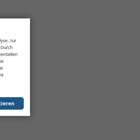
yse, zur
 Durch
entiellen
ie
le
re
tieren