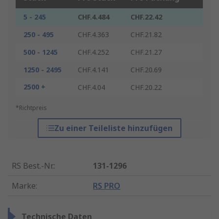
5 - 245
CHF.4.484
CHF.22.42
250 - 495
CHF.4.363
CHF.21.82
500 - 1245
CHF.4.252
CHF.21.27
1250 - 2495
CHF.4.141
CHF.20.69
2500 +
CHF.4.04
CHF.20.22
*Richtpreis
Zu einer Teileliste hinzufügen
RS Best.-Nr.
:
131-1296
Marke
:
RS PRO
Technische Daten