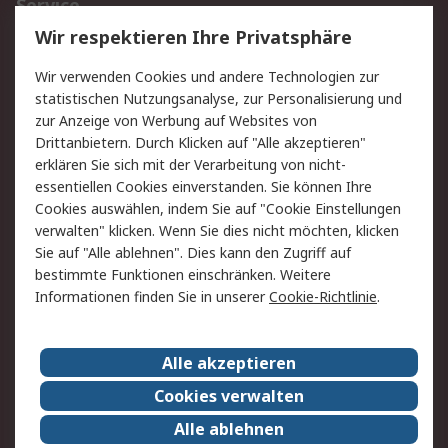
Service
Wir respektieren Ihre Privatsphäre
Value Added Services
Lieferlösungen
Rücksendungen
Kontakt
Wir verwenden Cookies und andere Technologien zur
Hilfe
statistischen Nutzungsanalyse, zur Personalisierung und
zur Anzeige von Werbung auf Websites von
Drittanbietern. Durch Klicken auf "Alle akzeptieren"
Rechtliches
erklären Sie sich mit der Verarbeitung von nicht-
AGB
Datenschutz
essentiellen Cookies einverstanden. Sie können Ihre
Cookies auswählen, indem Sie auf "Cookie Einstellungen
Cookie-Richtlinie
Zahlungsbedingungen
verwalten" klicken. Wenn Sie dies nicht möchten, klicken
Copyright/Impressum
Sie auf "Alle ablehnen". Dies kann den Zugriff auf
bestimmte Funktionen einschränken. Weitere
Über RS
Informationen finden Sie in unserer
Cookie-Richtlinie
.
Unternehmen
RS weltweit
Karriere bei RS
Nachhaltigkeit
Alle akzeptieren
Qualität/Umwelt/Zertifikate
Presse-Center
Cookies verwalten
Event-Center
Alle ablehnen