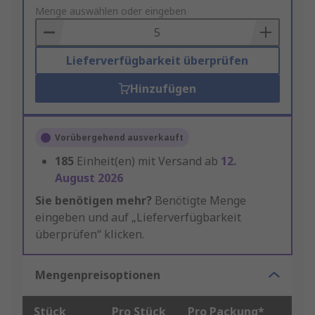
to
Menge auswählen oder eingeben
Basket
Lieferverfügbarkeit überprüfen
Hinzufügen
Vorübergehend ausverkauft
185
Einheit(en) mit Versand ab
12.
August 2026
Sie benötigen mehr?
Benötigte Menge
eingeben und auf „Lieferverfügbarkeit
überprüfen“ klicken.
Mengenpreisoptionen
Stück
Pro Stück
Pro Packung*